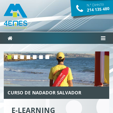
N.º Directo
214­ 135­ 480
CURSO DE NADADOR SALVADOR
E-LEARNING