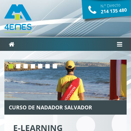
N.º Directo
214­ 135­ 480
CURSO DE NADADOR SALVADOR
E-LEARNING