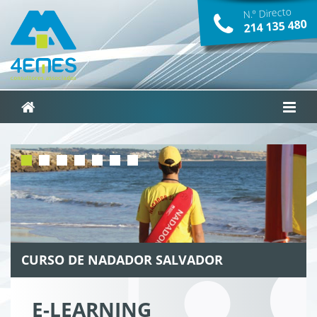
N.º Directo
214­ 135­ 480
CURSO DE NADADOR SALVADOR
E-LEARNING