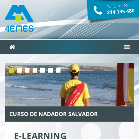
N.º Directo
214­ 135­ 480
 DE NADADOR SALVADOR
BRIGADAS 
E-LEARNING