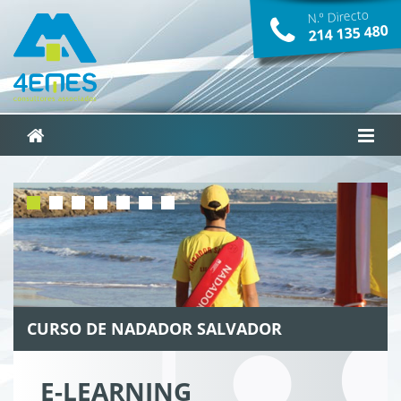
N.º Directo
214­ 135­ 480
CURSO DE NADADOR SALVADOR
E-LEARNING